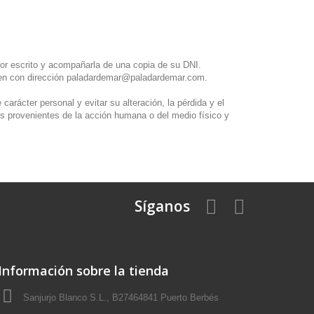
 por escrito y acompañarla de una copia de su DNI.
o en con dirección paladardemar@paladardemar.com.
ácter personal y evitar su alteración, la pérdida y el
os provenientes de la acción humana o del medio físico y
Síganos
Información sobre la tienda
Sanjurjo Blanco S.L., B27464841 Puerto Berbés