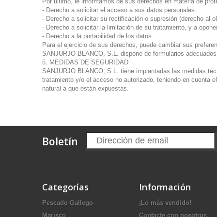
Por último, le informamos de sus derechos en materia de prot
- Derecho a solicitar el acceso a sus datos personales.
- Derecho a solicitar su rectificación o supresión (derecho al ol
- Derecho a solicitar la limitación de su tratamiento, y a opone
- Derecho a la portabilidad de los datos.
Para el ejercicio de sus derechos, puede cambiar sus preferenc
SANJURJO BLANCO, S.L. dispone de formularios adecuados al 
5. MEDIDAS DE SEGURIDAD
SANJURJO BLANCO, S.L. tiene implantadas las medidas técnicas
tratamiento y/o el acceso no autorizado, teniendo en cuenta e
natural a que están expuestas.
Boletín
Categorías
Información
Pescado Gallego
¡Lo más vendido!
Marisco
Contacte con nosotros