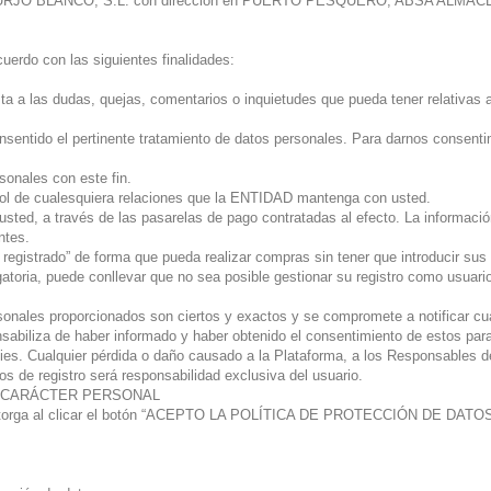
RJO BLANCO, S.L. con dirección en PUERTO PESQUERO, ABSA ALMACEN 2
uerdo con las siguientes finalidades:
esta a las dudas, quejas, comentarios o inquietudes que pueda tener relativas 
nsentido el pertinente tratamiento de datos personales. Para darnos consentim
sonales con este fin.
trol de cualesquiera relaciones que la ENTIDAD mantenga con usted.
r usted, a través de las pasarelas de pago contratadas al efecto. La informac
ntes.
o registrado” de forma que pueda realizar compras sin tener que introducir sus
gatoria, puede conllevar que no sea posible gestionar su registro como usuari
ersonales proporcionados son ciertos y exactos y se compromete a notificar c
abiliza de haber informado y haber obtenido el consentimiento de estos para
kies. Cualquier pérdida o daño causado a la Plataforma, a los Responsables d
os de registro será responsabilidad exclusiva del usuario.
E CARÁCTER PERSONAL
os otorga al clicar el botón “ACEPTO LA POLÍTICA DE PROTECCIÓN DE DATOS