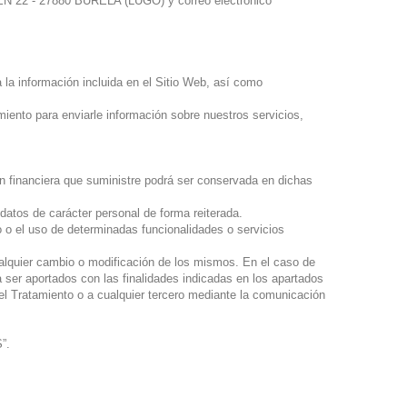
2 - 27880 BURELA (LUGO) y correo electrónico
a la información incluida en el Sitio Web, así como
iento para enviarle información sobre nuestros servicios,
ión financiera que suministre podrá ser conservada en dichas
 datos de carácter personal de forma reiterada.
o o el uso de determinadas funcionalidades o servicios
ualquier cambio o modificación de los mismos. En el caso de
 ser aportados con las finalidades indicadas en los apartados
el Tratamiento o a cualquier tercero mediante la comunicación
”.