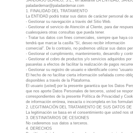
SANJURJO BLANCO, S.L., en adelante LA ENTIDAD, SANJU
paladardemar@paladardemar.com
1. FINALIDAD DEL TRATAMIENTO
La ENTIDAD podrá tratar sus datos de carácter personal de ac
- Gestionar su navegación a través del Sitio Web.
- Gestionar el servicio de Atención al Cliente, para dar respu
cualesquiera otras consultas que pueda tener.
- Tratar tus datos con fines comerciales, siempre que haya co
tendrá que marcar la casilla “Sí, deseo recibir información
comercial”. De lo contrario, no podremos utilizar sus datos per
- Gestionar el cumplimiento, mantenimiento, desarrollo y con
- Gestionar el cobro de productos y/o servicios adquiridos po
pasarelas a efectos de facilitar la realización de pagos recurre
- Gestionar su registro de usuario e identificarle como “usuari
El hecho de no facilitar cierta información señalada como obli
disponibles a través de la Plataforma.
El usuario (usted) por la presente garantiza que los Datos P
que nos aporte Datos Personales de terceros, usted se respons
correspondientes de la presente Política de Privacidad y Coo
de información errónea, inexacta o incompleta en los formulari
2. LEGITIMACIÓN DEL TRATAMIENTO DE SUS DATOS D
La legitimación se basa en el consentimiento que usted n
3. DESTINATARIOS DE CESIONES
No cederemos sus datos a terceros.
4. DERECHOS