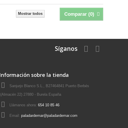
Mostrar todos
Comparar (
0
)
Síganos
Información sobre la tienda
Sanjurjo Blanco S.L., B27464841 Puerto Berbés
(Almacén 22) 27880 - Burela España
Llámanos ahora:
654 10 85 46
Email:
paladardemar@paladardemar.com