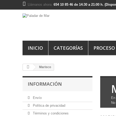
Llámanos ahora:
654 10 85 46 de 14:30 a 21:00 h. (Disp
INICIO
CATEGORÍAS
PROCESO
Marisco
INFORMACIÓN
Envío
En 
No 
Política de privacidad
Términos y condiciones