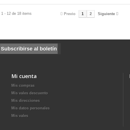
1 - 12 de 18 items
Previo
1
2
Siguiente
Mi cuenta
Mis compras
Mis vales descuento
Mis direcciones
Mis datos personales
Mis vales