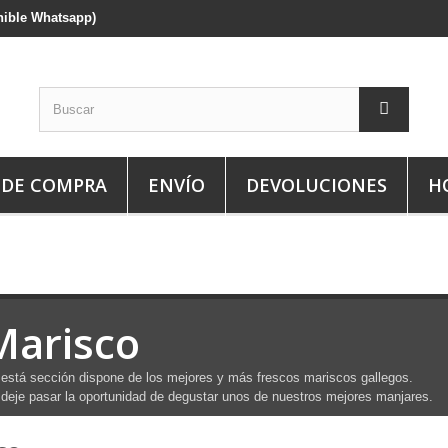
onible Whatsapp)
 DE COMPRA
ENVÍO
DEVOLUCIONES
H
Marisco
está sección dispone de los mejores y más frescos mariscos gallegos.
deje pasar la oportunidad de degustar unos de nuestros mejores manjares.