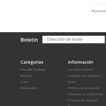
Mostrando 
Boletín
Categorías
Información
Pescado Gallego
¡Lo más vendido!
Marisco
Contacte con nosotros
Lotes
Envío
Destacados
Política de privacidad
Términos y condiciones
Proceso de Compra